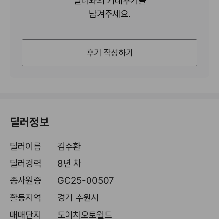
딜러와의 거래후기를
남겨주세요.
후기 작성하기
딜러정보
딜러이름
김수환
딜러경력
8년 차
종사원증
GC25-00507
활동지역
경기 수원시
매매단지
도이치오토월드